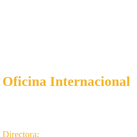
Oficina Internacional
5018 N. Central Park Ave
Chicago, Il 60625
Directora:
Eucaris Torres