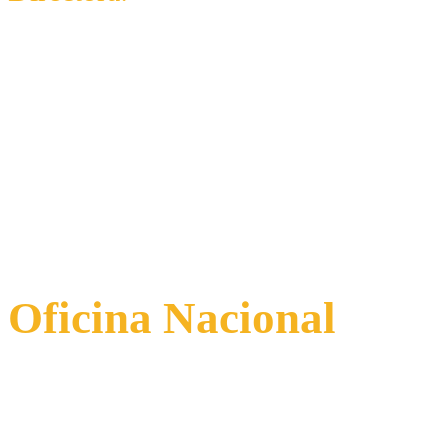
Chicago - Estados Unidos
Oficina Nacional
Centro, Claustro Santo Toribio,
Piso 3