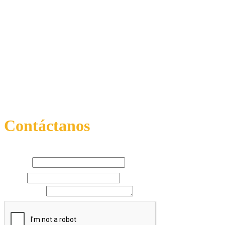
Cartagena de Indias D.T y C
Colombia
Contáctanos
Nombre
E-mail
Comentarios