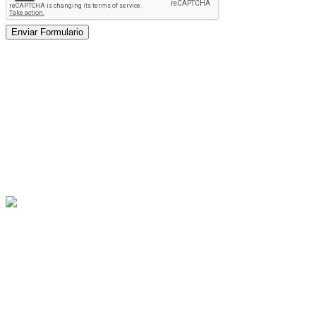
57 321 724-6116
info@democraciajoven.org
buzon@democraciajoven.org
Democracia Joven promueve el desarrollo humano integral y la
construcción de paz sostenible en Colombia, basados en la
generación de competencias, habilidades y destrezas para la
participación política y social de la población juvenil.
57 321 724-6116
Cartagena - Colombia
info@democraciajoven.com